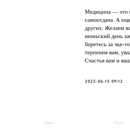
Медицина — это н
самоотдача. А ещ
других. Желаем в
июньский день за
боретесь за чье-т
терпения вам, ува
Счастья вам и ва
2025-06-15 09:12
Адрес
Почта