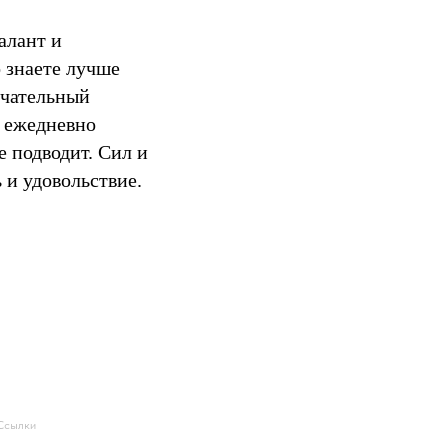
алант и
 знаете лучше
ечательный
ы ежедневно
е подводит. Сил и
 и удовольствие.
Ссылки