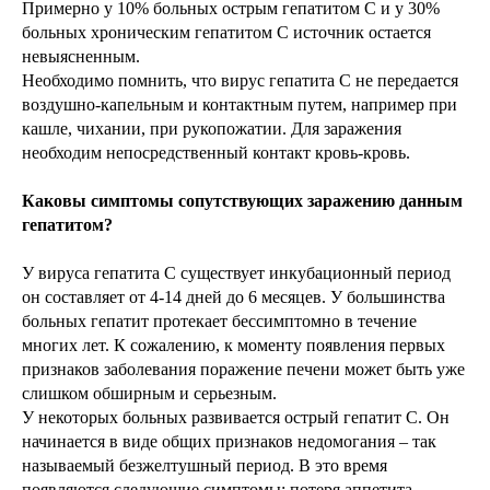
Примерно у 10% больных острым гепатитом С и у 30%
больных хроническим гепатитом С источник остается
невыясненным.
Необходимо помнить, что вирус гепатита С не передается
воздушно-капельным и контактным путем, например при
кашле, чихании, при рукопожатии. Для заражения
необходим непосредственный контакт кровь-кровь.
Каковы симптомы сопутствующих заражению данным
гепатитом?
У вируса гепатита С существует инкубационный период
он составляет от 4-14 дней до 6 месяцев. У большинства
больных гепатит протекает бессимптомно в течение
многих лет. К сожалению, к моменту появления первых
признаков заболевания поражение печени может быть уже
слишком обширным и серьезным.
У некоторых больных развивается острый гепатит С. Он
начинается в виде общих признаков недомогания – так
называемый безжелтушный период. В это время
появляются следующие симптомы: потеря аппетита,